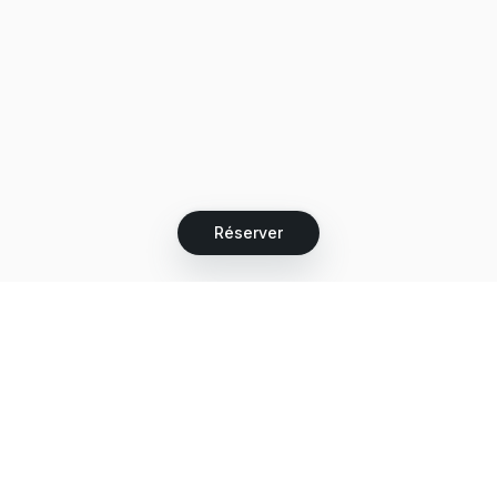
Réserver
Let's grow together
Get more customers 24/7 with your free
branded Booking Page.
Email