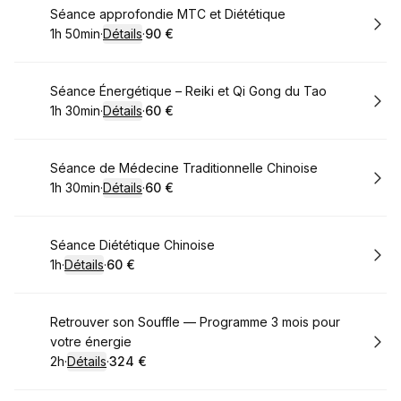
Réserver
Séance approfondie MTC et Diététique
1h 50min
·
Détails
·
90 €
.
Durée de l'appel
.
Prix
:
:
Réserver
Séance Énergétique – Reiki et Qi Gong du Tao
1h 30min
·
Détails
·
60 €
.
Durée de l'appel
.
Prix
:
:
Réserver
Séance de Médecine Traditionnelle Chinoise
1h 30min
·
Détails
·
60 €
.
Durée de l'appel
.
Prix
:
:
Réserver
Séance Diététique Chinoise
1h
·
Détails
·
60 €
.
Durée de l'appel
.
Prix
:
:
Réserver
Retrouver son Souffle — Programme 3 mois pour
votre énergie
2h
·
Détails
·
324 €
.
Durée de l'appel
.
Prix
:
: