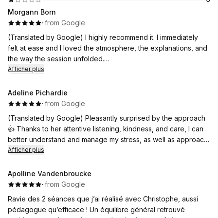
Morgann Born
·
·
from Google
(Translated by Google) I highly recommend it. I immediately
felt at ease and I loved the atmosphere, the explanations, and
the way the session unfolded.
Afficher plus
(Original)
Je recommande. Je me suis de suite sentie à l'aise et j'ai
Adeline Pichardie
adoré l'ambiance, les explications et le déroulement de la
·
·
from Google
séance.
(Translated by Google) Pleasantly surprised by the approach
👍 Thanks to her attentive listening, kindness, and care, I can
better understand and manage my stress, as well as approach
my work-related discomfort with greater perspective and
Afficher plus
serenity.
Apolline Vandenbroucke
(Original)
·
·
from Google
Agréablement surprise par l’approche 👍 Grâce à son écoute
Ravie des 2 séances que j’ai réalisé avec Christophe, aussi
attentive, sa bienveillance et les soins, je peux mieux
pédagogue qu’efficace ! Un équilibre général retrouvé
comprendre et gérer mon stress, ainsi qu’appréhender avec