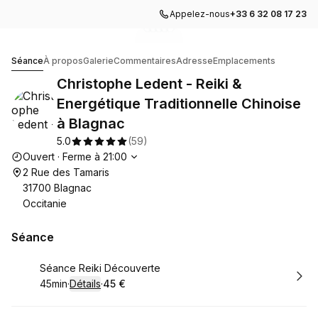
Appelez-nous
+33 6 32 08 17 23
Accéder à la galerie d'images
Accéder à la galerie d'images
Accéder à la galerie d'images
Accéder à la galerie d'image
Accéder à la galerie d'imag
1
2
Christophe Ledent - Reiki & Energétique Traditionnelle C
Séance
À propos
Galerie
Commentaires
Adresse
Emplacements
Christophe Ledent - Reiki &
Energétique Traditionnelle Chinoise
à Blagnac
5.0
(
59
)
Heures d'ouverture
Ouvert
·
Ferme à
21:00
2 Rue des Tamaris
31700 Blagnac
Occitanie
Séance
Réserver
Séance Reiki Découverte
45min
·
Détails
·
45 €
.
Durée de l'appel
.
Prix
:
: