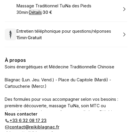
Réserver
Massage Traditionnel TuiNa des Pieds
30min
·
Détails
·
30 €
.
Durée de l'appel
.
Prix
:
:
Réserver
Entretien téléphonique pour questions/réponses
15min
·
Gratuit
.
Durée de l'appel
.
Prix
:
:
À propos
Soins énergétiques et Médecine Traditionnelle Chinoise
Blagnac (Lun. Jeu. Vend.) - Place du Capitole (Mardi) -
Cartoucherie (Mercr.)
Des formules pour vous accompagner selon vos besoins :
première découverte, massage TuiNa, soin MTC ou
énergétique complet, conseils personnalisés en Diététique
Nous contacter
Chinoise, ou séance intégrale corps et alimentation. Chaque
+33 6 32 08 17 23
séance est personnalisée, sur table chauffante avec nattes de
contact@reikiblagnac.fr
lithothérapie Wai Qi et lampes TDP.