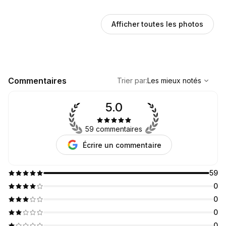
Afficher toutes les photos
,
Les mieux notés
Sort
Commentaires
Trier par
:
Les mieux notés
5.0
59 commentaires
Écrire un commentaire
59
0
0
0
0