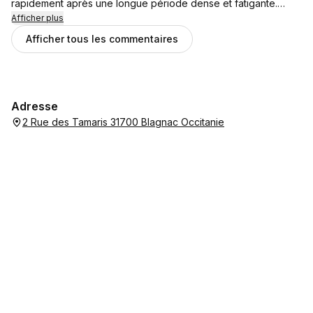
rapidement après une longue période dense et fatigante.
davantage de recul et de sérénité mon mal-être au travail
Merci 👍🏻
Afficher plus
Afficher tous les commentaires
Adresse
2 Rue des Tamaris 31700 Blagnac Occitanie